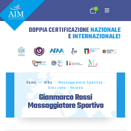
0
DOPPIA CERTIFICAZIONE
NAZIONALE
E
INTERNAZIONALE!
Home
»
Albo
- Massaggiatore Sportivo -
Grezzana - Verona
Gianmarco Rossi
Massaggiatore Sportivo